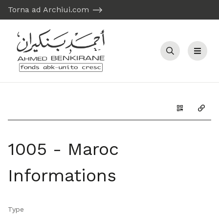
Torna ad Archiui.com
Recherche
Menu
Générer le 
Copie
1005 - Maroc
Informations
Type