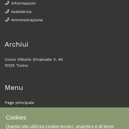
Informazioni
Assistenza
Amministrazione
Archiui
Corso Vittorio Emanuele II, 44
10125 Torino
Menu
Page principale
À propos
Cookies
Explorer
Questo sito utilizza cookie tecnici, analytics e di terze
Parcours