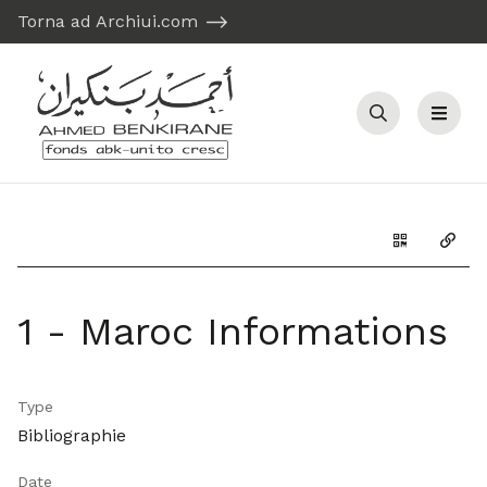
Torna ad Archiui.com
Recherche
Menu
Générer le 
Copie
1 - Maroc Informations
Type
Bibliographie
Date