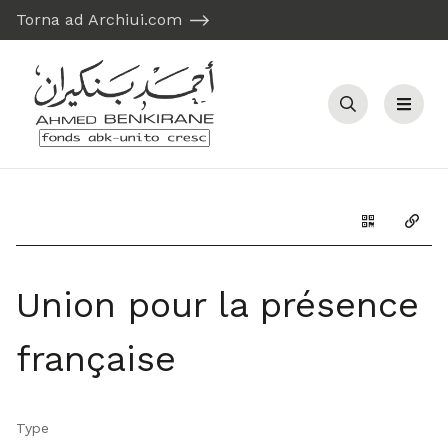
Torna ad Archiui.com
Recherche
Menu
Générer le 
Copie
Union pour la présence
française
Type