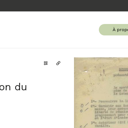
À prop
Générer le code QR de cette page
Copier le permalien
ion du